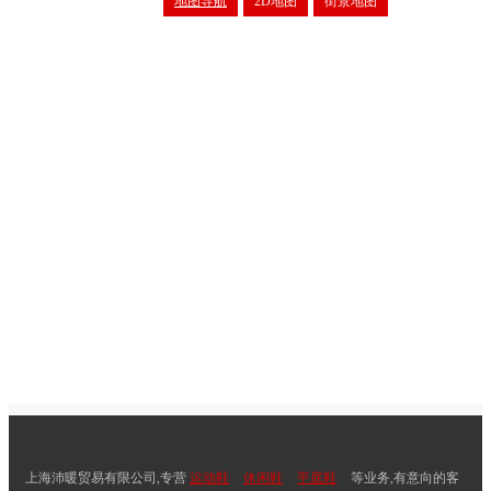
地图导航
2D地图
街景地图
上海沛暖贸易有限公司,专营
运动鞋
休闲鞋
平底鞋
等业务,有意向的客