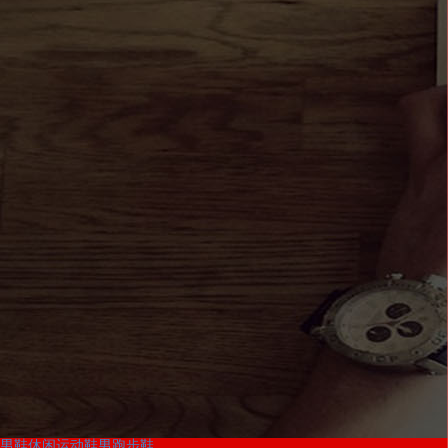
男鞋休闲运动鞋男跑步鞋