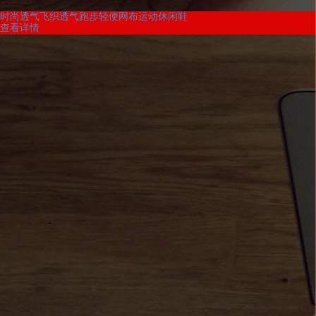
时尚透气飞织透气跑步轻便网布运动休闲鞋
查看详情